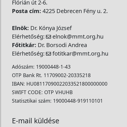
Flórián út 2-6.
Posta cím:
4225 Debrecen Fény u. 2.
Elnök:
Dr. Kónya József
Elérhetőség:
elnok@mmt.org.hu
Főtitkár:
Dr. Borsodi Andrea
Elérhetőség:
fotitkar@mmt.org.hu
Adószám: 19000448-1-43
OTP Bank Rt. 11709002-20335218
IBAN: HU08117090022033521800000000
SWIFT CODE: OTP VHUHB
Statisztikai szám: 19000448-919110101
E-mail küldése