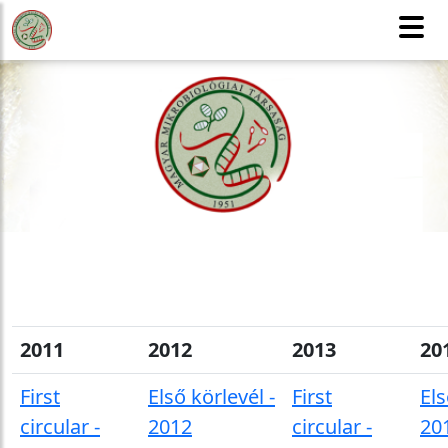
MMT
Honlaptérkép
Tagfelvétel
CSAK TAGOKNAK
English version
2011
2012
2013
20
First
Első körlevél -
First
Els
circular -
2012
circular -
20