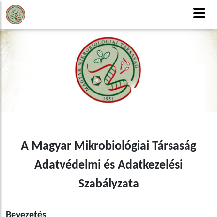
MMT
Honlaptérkép
Tagfelvétel
CSAK TAGOKNAK
English version
A Magyar Mikrobiológiai Társaság
Adatvédelmi és Adatkezelési
Szabályzata
Bevezetés