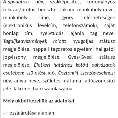
Alapadatok
: név, szakképesítés, tudományos
fokozat/titulus, beosztás, lakcím, munkahely neve,
munkahely címe, gyors elérhetőségek
(elektronikus levélcím, telefonszámok), saját
honlap cím, nyelvtudás, ajánló tag neve.
Tagdíjkedvezmények miatt
: nyugdíjas státusz
megjelölése, nappali tagozatos egyetemi hallgatói
jogviszony megjelölése, Gyes/Gyed státusz
megjelölése.
Életkori határhoz kötött pályázatok
esetében
: születési idő.
Ösztöndíj szerződésekhez
:
név, anyja neve, születési dátuma, adóazonosító
jele, lakcíme, bankszámlaszáma.
Mely okból kezeljük az adatokat
‑ Hozzájárulása alapján,