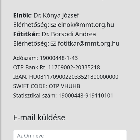
Elnök:
Dr. Kónya József
Elérhetőség:
elnok@mmt.org.hu
Főtitkár:
Dr. Borsodi Andrea
Elérhetőség:
fotitkar@mmt.org.hu
Adószám: 19000448-1-43
OTP Bank Rt. 11709002-20335218
IBAN: HU08117090022033521800000000
SWIFT CODE: OTP VHUHB
Statisztikai szám: 19000448-919110101
E-mail küldése