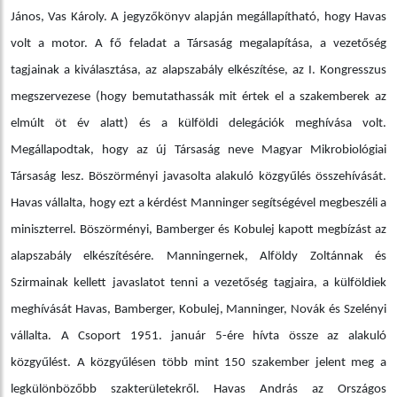
János, Vas Károly. A jegyzőkönyv alapján megállapítható, hogy Havas
volt a motor. A fő feladat a Társaság megalapítása, a vezetőség
tagjainak a kiválasztása, az alapszabály elkészítése, az I. Kongresszus
megszervezese (hogy bemutathassák mit értek el a szakemberek az
elmúlt öt év alatt) és a külföldi delegációk meghívása volt.
Megállapodtak, hogy az új Társaság neve Magyar Mikrobiológiai
Társaság lesz. Böszörményi javasolta alakuló közgyűlés összehívását.
Havas vállalta, hogy ezt a kérdést Manninger segítségével megbeszéli a
miniszterrel. Böszörményi, Bamberger és Kobulej kapott megbízást az
alapszabály elkészítésére. Manningernek, Alföldy Zoltánnak és
Szirmainak kellett javaslatot tenni a vezetőség tagjaira, a külföldiek
meghívását Havas, Bamberger, Kobulej, Manninger, Novák és Szelényi
vállalta. A Csoport 1951. január 5-ére hívta össze az alakuló
közgyűlést. A közgyűlésen több mint 150 szakember jelent meg a
legkülönbözőbb szakterületekről. Havas András az Országos