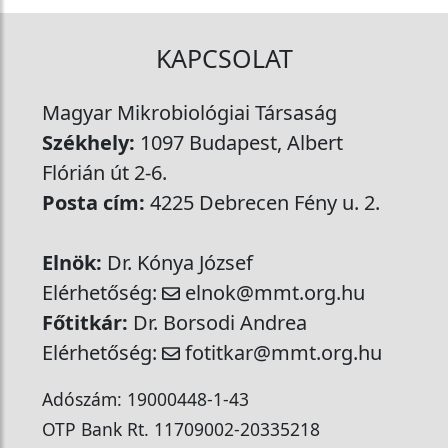
KAPCSOLAT
Magyar Mikrobiológiai Társaság
Székhely:
1097 Budapest, Albert
Flórián út 2-6.
Posta cím:
4225 Debrecen Fény u. 2.
Elnök:
Dr. Kónya József
Elérhetőség:
elnok@mmt.org.hu
Főtitkár:
Dr. Borsodi Andrea
Elérhetőség:
fotitkar@mmt.org.hu
Adószám: 19000448-1-43
OTP Bank Rt. 11709002-20335218