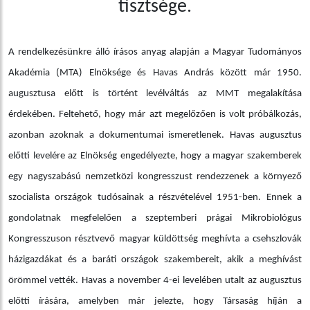
tisztsége.
A rendelkezésünkre álló írásos anyag alapján a Magyar Tudományos
Akadémia (MTA) Elnöksége és Havas András között már 1950.
augusztusa előtt is történt levélváltás az MMT megalakítása
érdekében. Feltehető, hogy már azt megelőzően is volt próbálkozás,
azonban azoknak a dokumentumai ismeretlenek. Havas augusztus
előtti levelére az Elnökség engedélyezte, hogy a magyar szakemberek
egy nagyszabású nemzetközi kongresszust rendezzenek a környező
szocialista országok tudósainak a részvételével 1951-ben. Ennek a
gondolatnak megfelelően a szeptemberi prágai Mikrobiológus
Kongresszuson résztvevő magyar küldöttség meghívta a csehszlovák
házigazdákat és a baráti országok szakembereit, akik a meghívást
örömmel vették. Havas a november 4-ei levelében utalt az augusztus
előtti írására, amelyben már jelezte, hogy Társaság híján a