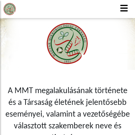
MMT
Honlaptérkép
Tagfelvétel
CSAK TAGOKNAK
English version
A MMT megalakulásának története
és a Társaság életének jelentősebb
eseményei, valamint a vezetőségébe
választott szakemberek neve és