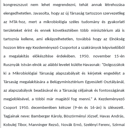
kongreszszust nem lehet megrendezni, tehát annak létrehozása
elengedhetetlen. Javasolta, hogy az új Társaság tartozzon szervezetileg
az MTA-hoz, mert a mikrobiológia széles tudomány és gyakorlati
területeket érint és ennek következtében több minisztérium alá is
tartoznia kellene, ami elképzelhetetlen, továbbá hogy az Elnökség
hozzon létre egy Kezdeményező Csoportot a szakirányok képviselőiből
a megalakítás előkészítése érdekében. 1950. november 15-én
Rusznyák István elnök az alábbi levelet küldte Havasnak: ”Dolgozzátok
ki a Mikrobiológiai Társaság alapszabályait és kérjetek engedélyt a
Társaság megalakítására a Belügyminisztérium Egyesületi Osztályánál,
az alapszabályok beadásával és a Társaság céljainak és fontosságának
megjelölésével, a többi már magától fog menni.” A Kezdeményező
Csoport 1950. decemberében kétszer (9-én és 16-án) is ülésezett.
Tagjainak neve: Bamberger Károly, Böszörményi József, Havas András,
Kobulej Tibor, Manninger Rezső, Novák Ernő, Szelényi Ferenc, Szirmai