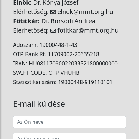
Elnök:
Dr. Kónya József
Elérhetőség:
elnok@mmt.org.hu
Főtitkár:
Dr. Borsodi Andrea
Elérhetőség:
fotitkar@mmt.org.hu
Adószám: 19000448-1-43
OTP Bank Rt. 11709002-20335218
IBAN: HU08117090022033521800000000
SWIFT CODE: OTP VHUHB
Statisztikai szám: 19000448-919110101
E-mail küldése