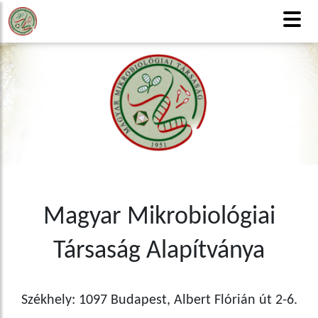
MMT
Honlaptérkép
Tagfelvétel
CSAK TAGOKNAK
English version
Magyar Mikrobiológiai
Társaság Alapítványa
Székhely: 1097 Budapest, Albert Flórián út 2-6.