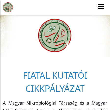
MMT
Honlaptérkép
Tagfelvétel
CSAK TAGOKNAK
English version
FIATAL KUTATÓI
CIKKPÁLYÁZAT
A Magyar Mikrobiológiai Társaság és a Magyar