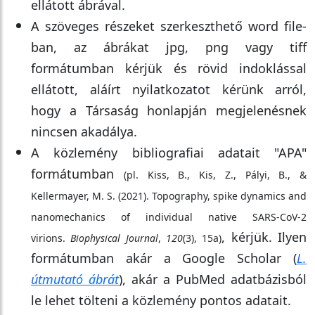
ellátott ábrával.
A szöveges részeket szerkeszthető word file-
ban, az ábrákat jpg, png vagy tiff
formátumban kérjük és rövid indoklással
ellátott, aláírt nyilatkozatot kérünk arról,
hogy a Társaság honlapján megjelenésnek
nincsen akadálya.
A közlemény bibliografiai adatait "APA"
formátumban
(pl. Kiss, B., Kis, Z., Pályi, B., &
Kellermayer, M. S. (2021). Topography, spike dynamics and
nanomechanics of individual native SARS-CoV-2
, kérjük. Ilyen
virions.
Biophysical Journal
,
120
(3), 15a)
formátumban akár a Google Scholar (
L.
útmutató ábrát
), akár a PubMed adatbázisból
le lehet tölteni a közlemény pontos adatait.