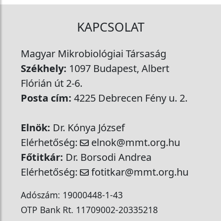
KAPCSOLAT
Magyar Mikrobiológiai Társaság
Székhely:
1097 Budapest, Albert
Flórián út 2-6.
Posta cím:
4225 Debrecen Fény u. 2.
Elnök:
Dr. Kónya József
Elérhetőség:
elnok@mmt.org.hu
Főtitkár:
Dr. Borsodi Andrea
Elérhetőség:
fotitkar@mmt.org.hu
Adószám: 19000448-1-43
OTP Bank Rt. 11709002-20335218