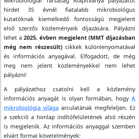
Mikrobiológiai Társaság Alapítványa pályázatot
hirdet 35 évnél fiatalabb mikrobiológus
kutatóknak kiemelkedő fontosságú megjelent
első szerzős közleményeik díjazására. Pályázni
lehet a
2025. évben megjelent (MMT díjazásban
még nem részesült)
cikkek különlenyomatával
és információs anyagával. Elfogadott, de még
meg nem jelent közleményekkel nem lehet
pályázni!
A pályázathoz csatolni kell a közlemény
információs anyagát is olyan formában, hogy
A
mikrobiológia világa
arculatának megfeleljen. Ez
a szekció a honlap indítófelületének alsó részén
is megjelenik. Az információs anyaggal szemben
elvárt formai követelmények: