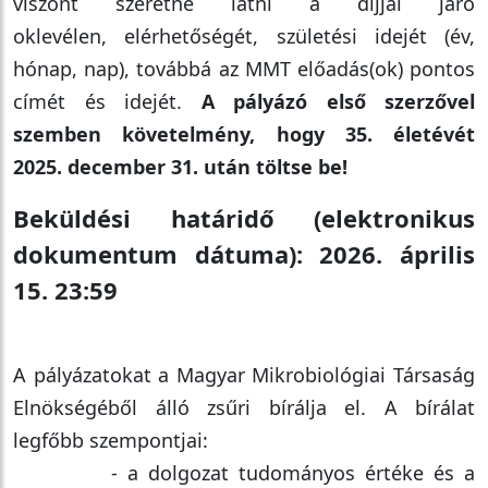
viszont szeretné látni a díjjal járó
oklevélen, elérhetőségét, születési idejét (év,
hónap, nap), továbbá az MMT előadás(ok) pontos
címét és idejét.
A pályázó első szerzővel
szemben követelmény, hogy 35. életévét
2025. december 31. után töltse be!
Beküldési határidő (elektronikus
dokumentum dátuma): 2026. április
15. 23:59
A pályázatokat a Magyar Mikrobiológiai Társaság
Elnökségéből álló zsűri bírálja el. A bírálat
legfőbb szempontjai:
- a dolgozat tudományos értéke és a