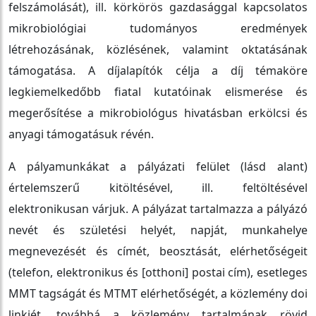
felszámolását), ill. körkörös gazdasággal kapcsolatos
mikrobiológiai tudományos eredmények
létrehozásának, közlésének, valamint oktatásának
támogatása. A díjalapítók célja a díj témaköre
legkiemelkedőbb fiatal kutatóinak elismerése és
megerősítése a mikrobiológus hivatásban erkölcsi és
anyagi támogatásuk révén.
A pályamunkákat a pályázati felület (lásd alant)
értelemszerű kitöltésével, ill. feltöltésével
elektronikusan várjuk. A pályázat tartalmazza a pályázó
nevét és születési helyét, napját, munkahelye
megnevezését és címét, beosztását, elérhetőségeit
(telefon, elektronikus és [otthoni] postai cím), esetleges
MMT tagságát és MTMT elérhetőségét, a közlemény doi
linkjét, továbbá a közlemény tartalmának rövid