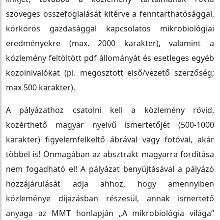
szöveges összefoglalását kitérve a fenntarthatósággal,
körkörös gazdasággal kapcsolatos mikrobiológiai
eredményekre (max. 2000 karakter), valamint a
közlemény feltöltött pdf állományát és esetleges egyéb
közölnivalókat (pl. megosztott első/vezető szerzőség;
max 500 karakter).
A pályázathoz csatolni kell a közlemény rövid,
közérthető magyar nyelvű ismertetőjét (500-1000
karakter) figyelemfelkeltő ábrával vagy fotóval, akár
többel is! Önmagában az absztrakt magyarra fordítása
nem fogadható el! A pályázat benyújtásával a pályázó
hozzájárulását adja ahhoz, hogy amennyiben
közleménye díjazásban részesül, annak ismertető
anyaga az MMT honlapján „A mikrobiológia világa”