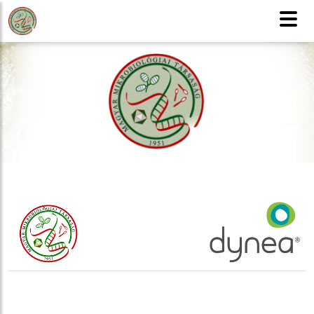
MMT
Honlaptérkép
Tagfelvétel
CSAK TAGOKNAK
English version