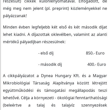
részesült) cikkek különlenyomatával. Elfogadott, de
még meg nem jelent (pl. preprint) közleményekkel ne
pályázzanak!
Minden évben legfeljebb két első és két második díjat
lehet kiadni. A díjazottak oklevélben, valamint az alanti
mértékű pályadíjban részesülnek:
- első díj 850.- Euro
- második díj 400.- Euro
A cikkpályázatot a Dynea Hungary Kft. és a Magyar
Mikrobiológiai Társaság Alapítványa között létrejött
együttműködési és támogatási megállapodás teszi
lehetővé. Célja a környezeti - ökológiai fenntarthatósági
(beleértve a talaj és talajvíz szennyezések