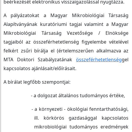
beérkezését elektronikus visszaigazolással nyugtázza.
A pályázatokat a Magyar Mikrobiológiai Társaság
Alapítványának kuratóriumi tagjai valamint a Magyar
Mikrobiológiai Társaság Vezetősége / Elnöksége
tagjaiból az összeférhetetlenség figyelembe vételével
felkért zsűri bírálja el (értelemszerűen alkalmazva az
MTA Doktori Szabályzatának
összeférhetetlenség
gel
kapcsolatos ajánlásait/előírásait.
A bírálat legfőbb szempontjai:
- a dolgozat általános tudományos értéke,
- a környezeti - ökológiai fenntarthatósági,
ill. körkörös gazdasággal kapcsolatos
mikrobiológiai tudományos eredmények