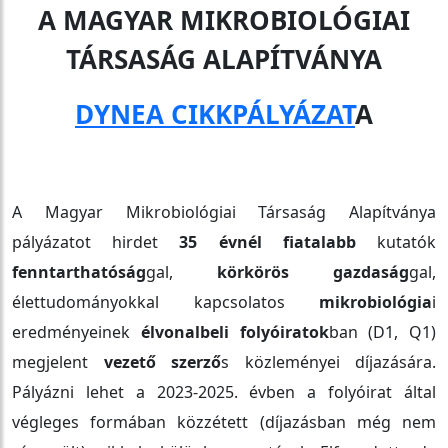
A MAGYAR MIKROBIOLÓGIAI
TÁRSASÁG ALAPÍTVÁNYA
DYNEA CIKKPÁLYÁZAT
A
A Magyar Mikrobiológiai Társaság Alapítványa
pályázatot hirdet
35 évnél fiatalabb
kutatók
fenntarthatóság
gal,
körkörös gazdaság
gal,
élettudományokkal kapcsolatos
mikrobiológia
i
eredményeinek
élvonalbeli folyóiratok
ban (D1, Q1)
megjelent
vezető szerző
s közleményei díjazására.
Pályázni lehet a 2023-2025. évben a folyóirat által
végleges formában közzétett (díjazásban még nem