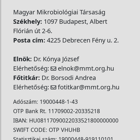
Magyar Mikrobiológiai Társaság
Székhely:
1097 Budapest, Albert
Flórián út 2-6.
Posta cím:
4225 Debrecen Fény u. 2.
Elnök:
Dr. Kónya József
Elérhetőség:
elnok@mmt.org.hu
Főtitkár:
Dr. Borsodi Andrea
Elérhetőség:
fotitkar@mmt.org.hu
Adószám: 19000448-1-43
OTP Bank Rt. 11709002-20335218
IBAN: HU08117090022033521800000000
SWIFT CODE: OTP VHUHB
Statisztikai szám: 19000448-919110101