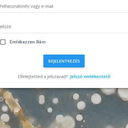
Felhasználónév vagy e-mail
Jelszó
Emlékezzen Rám
BEJELENTKEZÉS
Elfelejtetted a jelszavad?
Jelszó emlékeztető